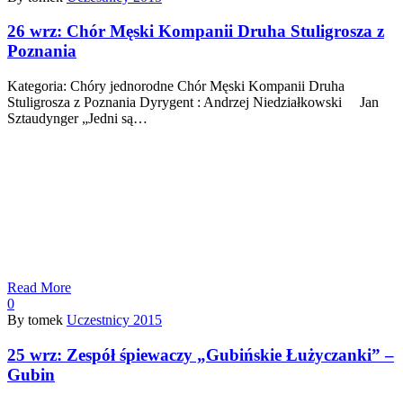
26 wrz:
Chór Męski Kompanii Druha Stuligrosza z
Poznania
Kategoria: Chóry jednorodne Chór Męski Kompanii Druha
Stuligrosza z Poznania Dyrygent : Andrzej Niedziałkowski Jan
Sztaudynger „Jedni są…
Read More
0
By tomek
Uczestnicy 2015
25 wrz:
Zespół śpiewaczy „Gubińskie Łużyczanki” –
Gubin