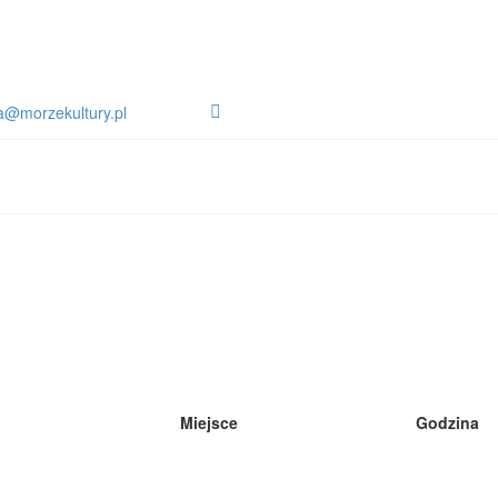
a@morzekultury.pl
Miejsce
Godzina