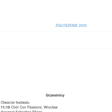
ZGŁOSZENIE 2025
Uczestnicy
Otwarcie festiwalu
11:15
Chór Con Passione, Wrocław
dyrygent Sebastian Sikora