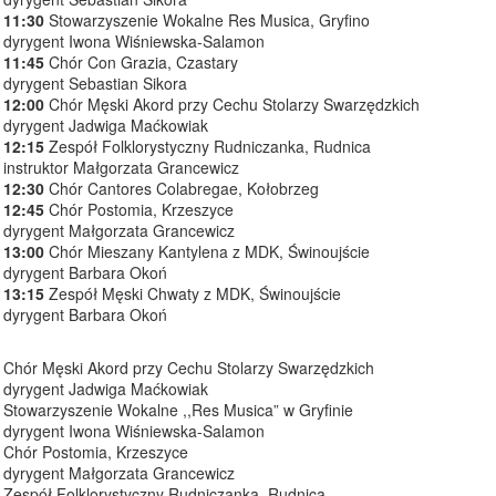
11:30
Stowarzyszenie Wokalne Res Musica, Gryfino
dyrygent Iwona Wiśniewska-Salamon
11:45
Chór Con Grazia, Czastary
dyrygent Sebastian Sikora
12:00
Chór Męski Akord przy Cechu Stolarzy Swarzędzkich
dyrygent Jadwiga Maćkowiak
12:15
Zespół Folklorystyczny Rudniczanka, Rudnica
instruktor Małgorzata Grancewicz
12:30
Chór Cantores Colabregae, Kołobrzeg
12:45
Chór Postomia, Krzeszyce
dyrygent Małgorzata Grancewicz
13:00
Chór Mieszany Kantylena z MDK, Świnoujście
dyrygent Barbara Okoń
13:15
Zespół Męski Chwaty z MDK, Świnoujście
dyrygent Barbara Okoń
Chór Męski Akord przy Cechu Stolarzy Swarzędzkich
dyrygent Jadwiga Maćkowiak
Stowarzyszenie Wokalne ,,Res Musica” w Gryfinie
dyrygent Iwona Wiśniewska-Salamon
Chór Postomia, Krzeszyce
dyrygent Małgorzata Grancewicz
Zespół Folklorystyczny Rudniczanka, Rudnica