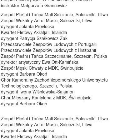
instruktor Małgorzata Grancewicz
Zespół Pieśni i Tańca Mali Solczanie, Soleczniki, Litwa
Zespół Wokalny Art of Music, Soleczniki, Litwa
dyrygent Jolanta Provlocka
Kwartet Fletowy Akrafjall, Islandia
dyrygent Patrycja Szałkowicz-Żak
Przedstawiciele Zespołów Ludowych z Portugalii
Przedstawiciele Zespołów Ludowych z Hiszpanii
Zespół Pieśni i Tańca Szczecinianie, Szczecin, Polska
dyrektor artystyczny Ewa Ott-Kamińska
Zespół Męski Chwaty z MDK, Świnoujście
dyrygent Barbara Okoń
Chór Kameralny Zachodniopomorskiego Uniwersytetu
Technologicznego, Szczecin, Polska
dyrygent Iwona Wiśniewska-Salamon
Chór Mieszany Kantylena z MDK, Świnoujście
dyrygent Barbara Okoń
Zespół Pieśni i Tańca Mali Solczanie, Soleczniki, Litwa
Zespół Wokalny Art of Music, Soleczniki, Litwa
dyrygent Jolanta Provlocka
Kwartet Fletowy Akrafjall, Islandia