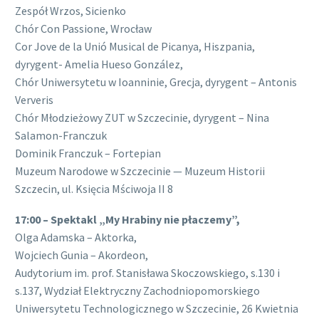
Zespół Wrzos, Sicienko
Chór Con Passione, Wrocław
Cor Jove de la Unió Musical de Picanya, Hiszpania,
dyrygent- Amelia Hueso González,
Chór Uniwersytetu w Ioanninie, Grecja, dyrygent – Antonis
Ververis
Chór Młodzieżowy ZUT w Szczecinie, dyrygent – Nina
Salamon-Franczuk
Dominik Franczuk – Fortepian
Muzeum Narodowe w Szczecinie — Muzeum Historii
Szczecin, ul. Księcia Mściwoja II 8
17:00 – Spektakl „My Hrabiny nie płaczemy”,
Olga Adamska – Aktorka,
Wojciech Gunia – Akordeon,
Audytorium im. prof. Stanisława Skoczowskiego, s.130 i
s.137, Wydział Elektryczny Zachodniopomorskiego
Uniwersytetu Technologicznego w Szczecinie, 26 Kwietnia