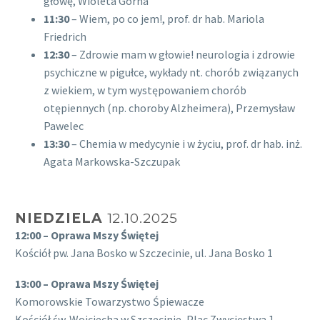
głowę, Wioleta Górna
11:30
– Wiem, po co jem!, prof. dr hab. Mariola
Friedrich
12:30
– Zdrowie mam w głowie! neurologia i zdrowie
psychiczne w pigułce, wykłady nt. chorób związanych
z wiekiem, w tym występowaniem chorób
otępiennych (np. choroby Alzheimera), Przemysław
Pawelec
13:30
– Chemia w medycynie i w życiu, prof. dr hab. inż.
Agata Markowska-Szczupak
NIEDZIELA
12.10.2025
12:00 – Oprawa Mszy Świętej
Kościół pw. Jana Bosko w Szczecinie, ul. Jana Bosko 1
13:00 – Oprawa Mszy Świętej
Komorowskie Towarzystwo Śpiewacze
Kościół św. Wojciecha w Szczecinie, Plac Zwycięstwa 1