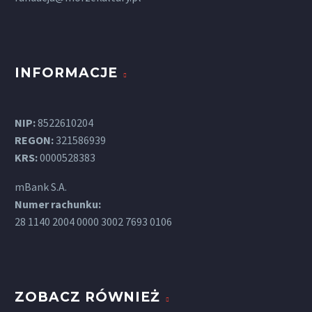
INFORMACJE
NIP:
8522610204
REGON:
321586939
KRS:
0000528383
mBank S.A.
Numer rachunku:
28 1140 2004 0000 3002 7693 0106
ZOBACZ RÓWNIEŻ