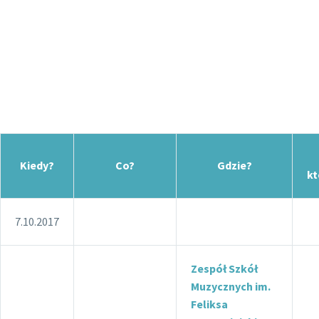
PROGRAM 2017
Kiedy?
Co?
Gdzie?
kt
7.10.2017
Zespół Szkół
Muzycznych im.
Feliksa