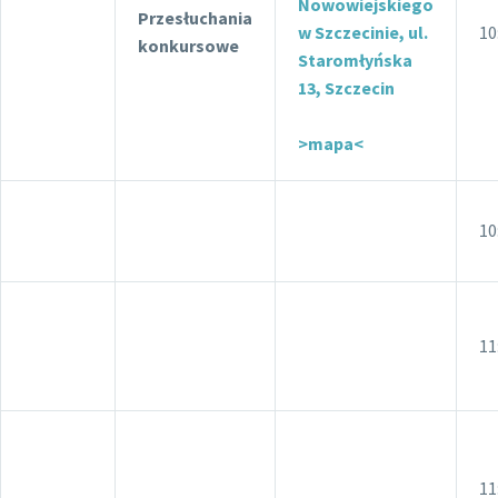
Nowowiejskiego
Przesłuchania
w Szczecinie, ul.
10
konkursowe
Staromłyńska
13, Szczecin
>mapa<
10
11
11