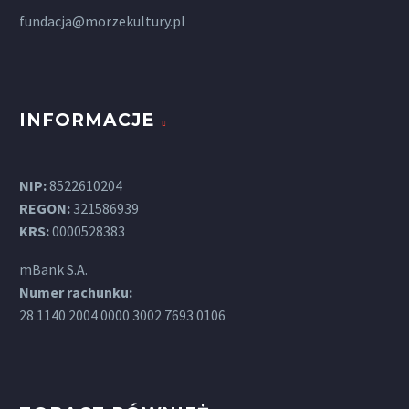
fundacja@morzekultury.pl
INFORMACJE
NIP:
8522610204
REGON:
321586939
KRS:
0000528383
mBank S.A.
Numer rachunku:
28 1140 2004 0000 3002 7693 0106