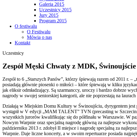
Galeria 2015
Uczestnicy 2015
Jury 2015
Program 2015
O festiwalu
O Festiwalu
Mówią o nas
Kontakt
Uczestnicy
Zespół Męski Chwaty z MDK, Świnoujście
Zespół to 6 „Starszych Panów”, którzy śpiewają razem od 2011 r. – „t
posiadają głównie piosenki o miłości – które śpiewają w kliku języka
jak eliksir odmładzający. Są szarmanccy, uroczy i bardzo dobrze w
nagrody w swojej seniorskiej kategorii, ale nie poprzestają na laur
Działają w Miejskim Domu Kultury w Świnoujściu, dyrygentem jest 
wystąpił w V edycji „MAM TALENT” TVN (precasting w Szczecinie) i
wszystkich jurorów kwalifikując się do półfinału w Warszawie. W 
Nowym Warpnie oraz specjalną nagrodę główną za najlepsze wykon
październiku 2013 r. zdobył II miejsce i nagrodę specjalną za na
Warpnie. Daje liczne koncerty, a w swoim repertuarze posiada najpi