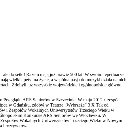
 – ale do setki! Razem mają już prawie 500 lat. W swoim repertuarze
mają wielki apetyt na życie, a wspólna pasja do muzyki działa na nich
ertach. Zdobyli już wszystkie wojewódzkie i ogólnopolskie główne
go Przeglądu ARS Seniorów w Szczecinie. W maju 2012 r. zespół
lipca w Gdańsku, zdobył w Teatrze „Wybrzeże” 3 X Tak od
Chórów i Zespołów Wokalnych Uniwersytetów Trzeciego Wieku w
 Ogólnopolskim Konkursie ARS Seniorów we Włocławku. W
kursie Zespołów Wokalnych Uniwersytetów Trzeciego Wieku w Nowym
na i rozrywkową.