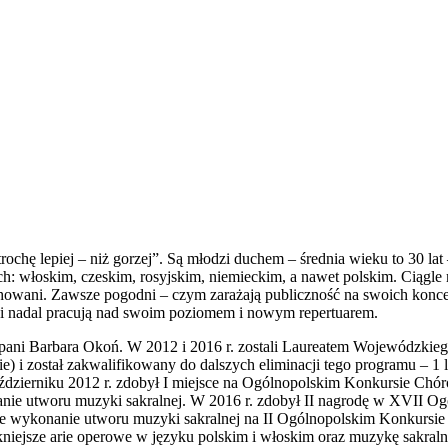
rochę lepiej – niż gorzej”. Są młodzi duchem – średnia wieku to 30 lat
ch: włoskim, czeskim, rosyjskim, niemieckim, a nawet polskim. Ciągle 
ychowani. Zawsze pogodni – czym zarażają publiczność na swoich konc
ach i nadal pracują nad swoim poziomem i nowym repertuarem.
pani Barbara Okoń. W 2012 i 2016 r. zostali Laureatem Wojewódzkie
 został zakwalifikowany do dalszych eliminacji tego programu – 1 
październiku 2012 r. zdobył I miejsce na Ogólnopolskim Konkursie 
anie utworu muzyki sakralnej. W 2016 r. zdobył II nagrodę w XVII
jlepsze wykonanie utworu muzyki sakralnej na II Ogólnopolskim Kon
ękniejsze arie operowe w języku polskim i włoskim oraz muzykę sakral