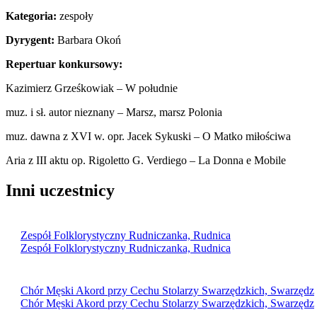
Kategoria:
zespoły
Dyrygent:
Barbara Okoń
Repertuar konkursowy:
Kazimierz Grześkowiak – W południe
muz. i sł. autor nieznany – Marsz, marsz Polonia
muz. dawna z XVI w. opr. Jacek Sykuski – O Matko miłościwa
Aria z III aktu op. Rigoletto G. Verdiego – La Donna e Mobile
Inni uczestnicy
Zespół Folklorystyczny Rudniczanka, Rudnica
Zespół Folklorystyczny Rudniczanka, Rudnica
Chór Męski Akord przy Cechu Stolarzy Swarzędzkich, Swarzędz
Chór Męski Akord przy Cechu Stolarzy Swarzędzkich, Swarzędz