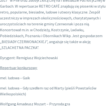
2017” w Pile oraz zdobył Złotą Lirę na I Biesiadzie Patriotycznej w
Garbach. W repertuarze RETRO CAFÉ znajdują się piosenki w stylu
retro, popularne, biesiadne, ludowe i utwory klasyczne. Zespół
uczestniczy w imprezach okolicznościowych, charytatywnych i
uroczystościach na terenie gminy Czerwonak i poza nią.
Koncertował m.in. w Chodzieży, Kostrzynie, Lwówku,
Pobiedziskach, Poznaniu i Obornikach Wlkp. Jest gospodarzem
„BIESIADY CZERWONACKIEJ”, angażuje się także w akcję
„SZLACHETNA PACZKA”.
Dyrygent: Remigiusz Wojciechowski
Repertuar konkursowy:
mel. ludowa – Gaik
mel. ludowa – Gdy szedłem raz od Warty (pieśń Powstańców
Wielkopolskich)
Wolfgang Amadeusz Mozart – Przyroda gra