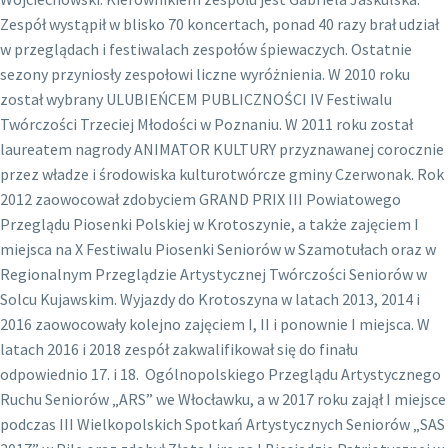
Zespół wystąpił w blisko 70 koncertach, ponad 40 razy brał udział
w przeglądach i festiwalach zespołów śpiewaczych. Ostatnie
sezony przyniosły zespołowi liczne wyróżnienia. W 2010 roku
został wybrany ULUBIEŃCEM PUBLICZNOŚCI IV Festiwalu
Twórczości Trzeciej Młodości w Poznaniu. W 2011 roku został
laureatem nagrody ANIMATOR KULTURY przyznawanej corocznie
przez władze i środowiska kulturotwórcze gminy Czerwonak. Rok
2012 zaowocował zdobyciem GRAND PRIX III Powiatowego
Przeglądu Piosenki Polskiej w Krotoszynie, a także zajęciem I
miejsca na X Festiwalu Piosenki Seniorów w Szamotułach oraz w
Regionalnym Przeglądzie Artystycznej Twórczości Seniorów w
Solcu Kujawskim. Wyjazdy do Krotoszyna w latach 2013, 2014 i
2016 zaowocowały kolejno zajęciem I, II i ponownie I miejsca. W
latach 2016 i 2018 zespół zakwalifikował się do finału
odpowiednio 17. i 18. Ogólnopolskiego Przeglądu Artystycznego
Ruchu Seniorów „ARS” we Włocławku, a w 2017 roku zajął I miejsce
podczas III Wielkopolskich Spotkań Artystycznych Seniorów „SAS