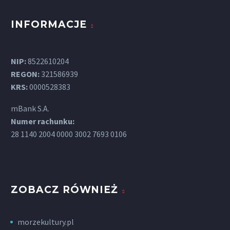
INFORMACJE
NIP:
8522610204
REGON:
321586939
KRS:
0000528383
mBank S.A.
Numer rachunku:
28 1140 2004 0000 3002 7693 0106
ZOBACZ RÓWNIEŻ
morzekultury.pl