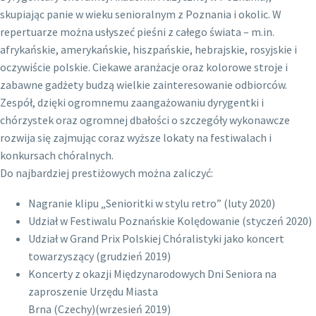
skupiając panie w wieku senioralnym z Poznania i okolic. W
repertuarze można usłyszeć pieśni z całego świata – m.in.
afrykańskie, amerykańskie, hiszpańskie, hebrajskie, rosyjskie i
oczywiście polskie. Ciekawe aranżacje oraz kolorowe stroje i
zabawne gadżety budzą wielkie zainteresowanie odbiorców.
Zespół, dzięki ogromnemu zaangażowaniu dyrygentki i
chórzystek oraz ogromnej dbałości o szczegóły wykonawcze
rozwija się zajmując coraz wyższe lokaty na festiwalach i
konkursach chóralnych.
Do najbardziej prestiżowych można zaliczyć:
Nagranie klipu „Senioritki w stylu retro” (luty 2020)
Udział w Festiwalu Poznańskie Kolędowanie (styczeń 2020)
Udział w Grand Prix Polskiej Chóralistyki jako koncert
towarzyszący (grudzień 2019)
Koncerty z okazji Międzynarodowych Dni Seniora na
zaproszenie Urzędu Miasta
Brna (Czechy)(wrzesień 2019)