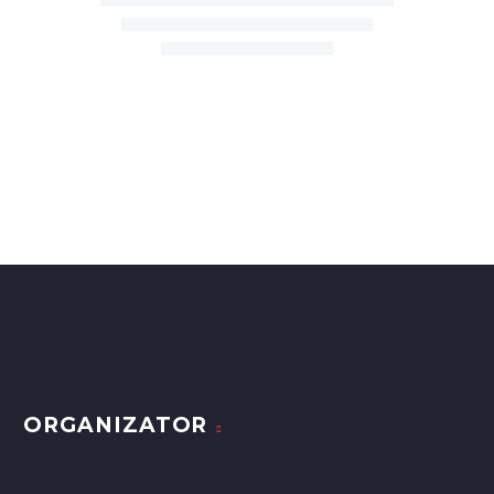
Chór Camerata Santa Cecilia z
Kolbud
ORGANIZATOR